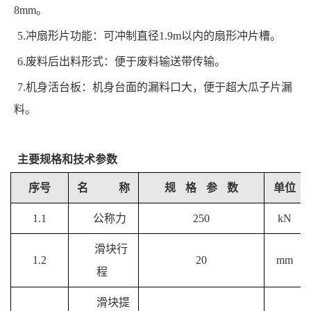
8mm。
5.冲扇形片功能：可冲制直径1.9m以内的扇形冲片槽。
6.废料后出料形式：便于废料输送带传输。
7.机身活台板：机身台面的漏料口大，便于超大瓜子片漏
料。
主要规格和技术参数
序号
名
称
规
格
参
数
单位
1.1
公称力
250
kN
滑块行
1.2
20
mm
程
滑块提