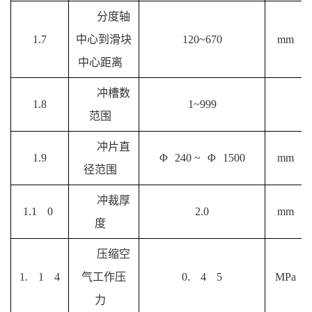
分度轴
1.7
中心到滑块
120~670
mm
中心距离
冲槽数
1.8
1~999
范围
冲片直
1.9
Φ
240 ~
Φ
1500
mm
径范围
冲裁厚
1.1
0
2.0
mm
度
压缩空
1.
1
4
气工作压
0.
4
5
MPa
力