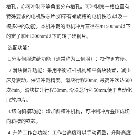
槽孔，亦可冲制不等角度分布槽孔。可冲制第一槽位置有
特殊要求的电机铁芯片(如带有螺旋槽的电机铁芯)以及一
模多冲的功能。本机冲裁的电机冲片直径在Φ1500mm以下
的定子和Φ1300mm以下的转子硅钢片。
选配功能：
1.分度伺服进给功能（通常称为三伺服）：操作更方便。
2.滑块提升功能：采用平衡杠杆机构和平衡块装置，减少
床身震动，保证冲裁精度。滑块行程20mm, 最高冲次达600
次/min；滑块提升行程30mm, 滑块总行程50mm,便于自动化
取放冲片。
3.切向斜槽功能：增加斜槽冲机构，可冲制冲片叠压成切
向斜槽的铁芯。
4. 升降工作台功能：工作台高度可以手动调整，升降高度